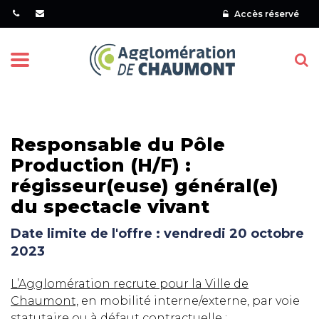
Gestion des traceurs
Accès réservé
Menu
Responsable du Pôle
Production (H/F) :
régisseur(euse) général(e)
du spectacle vivant
Date limite de l'offre : vendredi 20 octobre
2023
L’Agglomération recrute pour la Ville de
Chaumont,
en mobilité interne/externe, par voie
statutaire ou à défaut contractuelle :