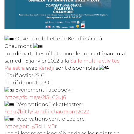
Ouverture billetterie Kendji Girac à
Chaumont
Top départ ! Les billets pour le concert inaugural
samedi 15 janvier 2022 à la
Salle multi-activités
Palestra
avec
Kendji
sont disponibles
• Tarif assis : 25 €
• Tarif debout : 23 €
Événement Facebook :
https://fb.me/e/2I5LC2uj6
Réservations TicketMaster :
http://bit.ly/kendji-chaumont2022
Réservations centre Leclerc:
https://bit.ly/3cLHVBr
Les billets sont disponibles dans les points de